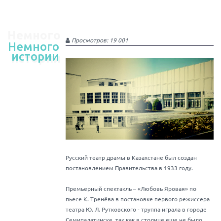
Немного
Просмотров: 19 001
Немного
истории
истории
Русский театр драмы в Казахстане был создан
постановлением Правительства в 1933 году.
Премьерный спектакль – «Любовь Яровая» по
пьесе К. Тренёва в постановке первого режиссера
театра Ю. Л. Рутковского - труппа играла в городе
Семипалатинске, так как в столице еще не было