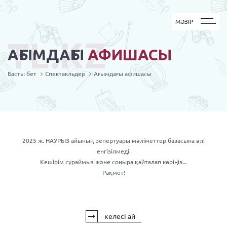
MӘЗІР
МӘЗІР
TL.KZ
АҒЫМДАҒЫ
АФИШАСЫ
Басты бет
Спектакльдер
Ағымдағы афишасы
2025 ж. НАУРЫЗ айының репертуары мәліметтер базасына әлі
енгізілмеді.
Кешірім сұраймыз және соңыра қайталап көріңіз...
Рақмет!
келесі ай