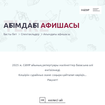
MӘЗІР
МӘЗІР
TL.KZ
АҒЫМДАҒЫ
АФИШАСЫ
Басты бет
Спектакльдер
Ағымдағы афишасы
2025 ж. СӘУIР айының репертуары мәліметтер базасына әлі
енгізілмеді.
Кешірім сұраймыз және соңыра қайталап көріңіз...
Рақмет!
келесі ай