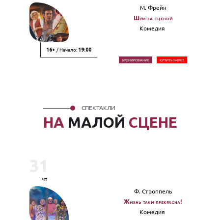
М. Фрейн
Шум за сценой
Комедия
/ Начало:
16+
19:00
БРОНИРОВАНИЕ
КУПИТЬ БИЛЕТ
СПЕКТАКЛИ
НА
МАЛОЙ
СЦЕНЕ
31
чт
Ф. Строппель
Жизнь таки прекрасна!
Комедия