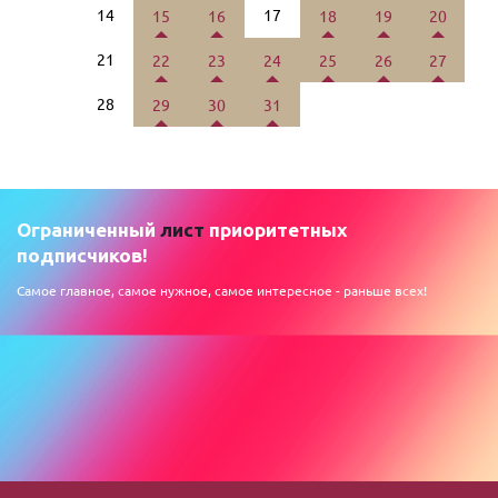
14
17
15
16
18
19
20
21
22
23
24
25
26
27
28
29
30
31
Ограниченный
лист
приоритетных
подписчиков!
Самое главное, самое нужное, самое интересное - раньше всех!