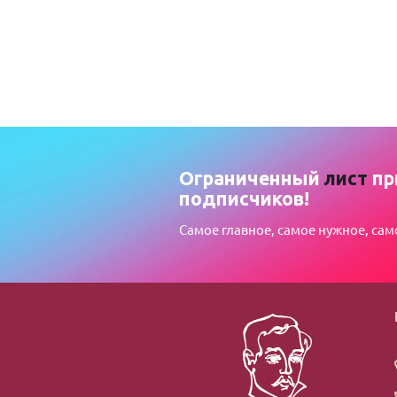
Ограниченный
лист
пр
подписчиков!
Самое главное, самое нужное, сам