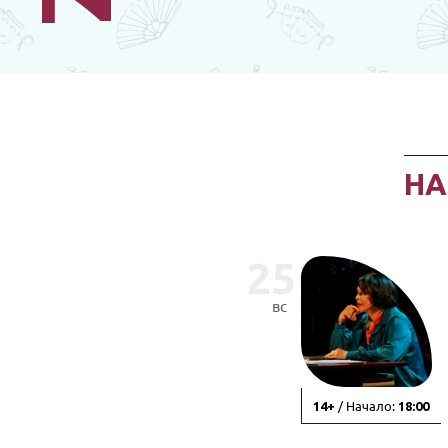
Н
25
вс
/ Начало:
14+
18:00