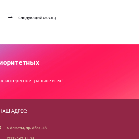
следующий месяц
иоритетных
ое интересное - раньше всех!
НАШ АДРЕС:
г. Алматы, пр. Абая, 43
(727) 267-31-35