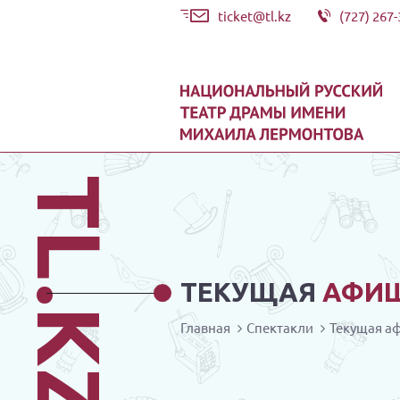
ticket@tl.kz
(727) 267-
TL.KZ
ТЕКУЩАЯ
АФИ
Главная
Спектакли
Текущая а