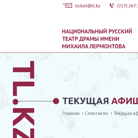
ticket@tl.kz
(727) 267-
TL.KZ
ТЕКУЩАЯ
АФИ
Главная
Спектакли
Текущая а