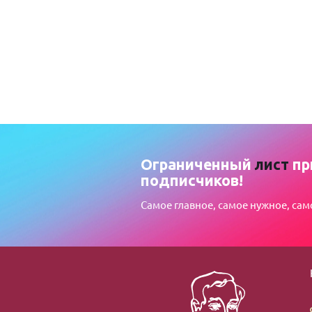
Ограниченный
лист
пр
подписчиков!
Самое главное, самое нужное, сам