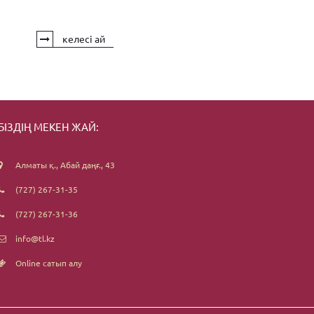
келесі ай
БІЗДІҢ МЕКЕН ЖАЙ:
Алматы қ., Абай даңғ., 43
(727) 267-31-35
(727) 267-31-36
info@tl.kz
Online сатып алу