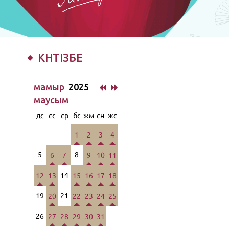
КҮНТІЗБЕ
мамыр
2025
маусым
дс
сс
ср
бс
жм
сн
жс
1
2
3
4
5
8
6
7
9
10
11
14
12
13
15
16
17
18
19
21
20
22
23
24
25
26
27
28
29
30
31