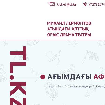
ticket@tl.kz
(727) 267-
TL.KZ
АҒЫМДАҒЫ
АФ
Басты бет
Спектакльдер
Ағым