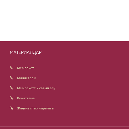
МАТЕРИАЛДАР
Мемлекет
Министрлік
Мемлекеттік сатып алу
Құжаттама
Жаңалықтар мұрағаты