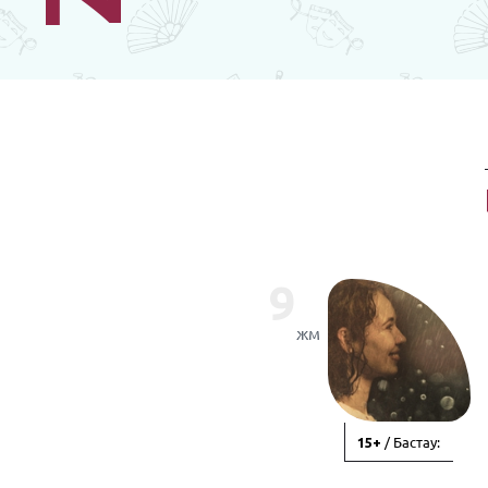
9
жм
/ Бастау:
15+