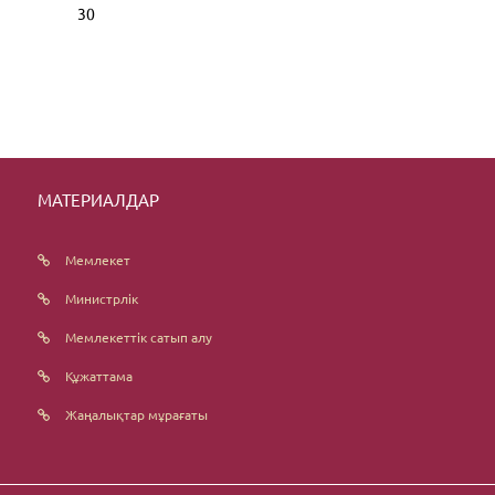
30
МАТЕРИАЛДАР
Мемлекет
Министрлік
Мемлекеттік сатып алу
Құжаттама
Жаңалықтар мұрағаты