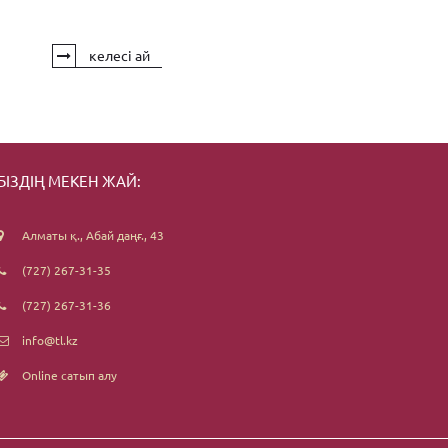
келесі ай
БІЗДІҢ МЕКЕН ЖАЙ:
Алматы қ., Абай даңғ., 43
(727) 267-31-35
(727) 267-31-36
info@tl.kz
Online сатып алу