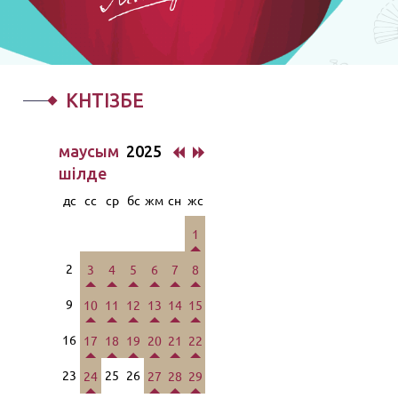
КҮНТІЗБЕ
маусым
2025
шiлде
дс
сс
ср
бс
жм
сн
жс
1
2
3
4
5
6
7
8
9
10
11
12
13
14
15
16
17
18
19
20
21
22
23
25
26
24
27
28
29