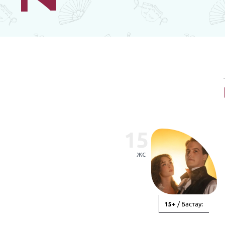
15
жс
/ Бастау:
15+