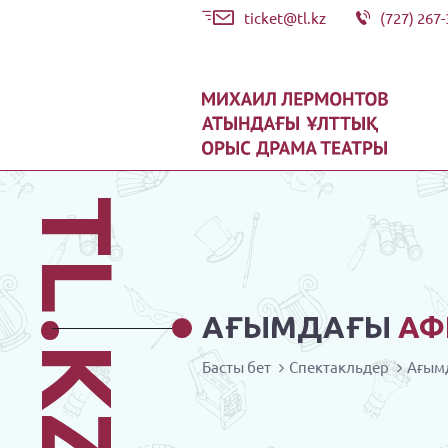
ticket@tl.kz
(727) 267-
TL.KZ
АҒЫМДАҒЫ
АФ
Басты бет
Спектакльдер
Ағым