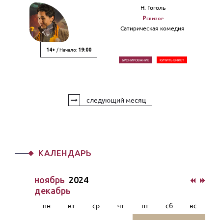
Н. Гоголь
Ревизор
Сатирическая комедия
/ Начало:
14+
19:00
БРОНИРОВАНИЕ
КУПИТЬ БИЛЕТ
следующий месяц
КАЛЕНДАРЬ
ноябрь
2024
декабрь
пн
вт
ср
чт
пт
сб
вс