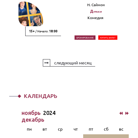
Н. Саймон
Дураки
Комедия
/ Начало:
15+
18:00
БРОНИРОВАНИЕ
КУПИТЬ БИЛЕТ
следующий месяц
КАЛЕНДАРЬ
ноябрь
2024
декабрь
пн
вт
ср
чт
пт
сб
вс