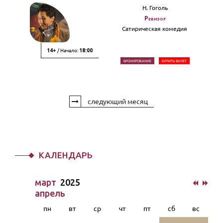
Н. Гоголь
Ревизор
Сатирическая комедия
/ Начало:
14+
18:00
БРОНИРОВАНИЕ
КУПИТЬ БИЛЕТ
следующий месяц
КАЛЕНДАРЬ
март
2025
апрель
пн
вт
ср
чт
пт
сб
вс