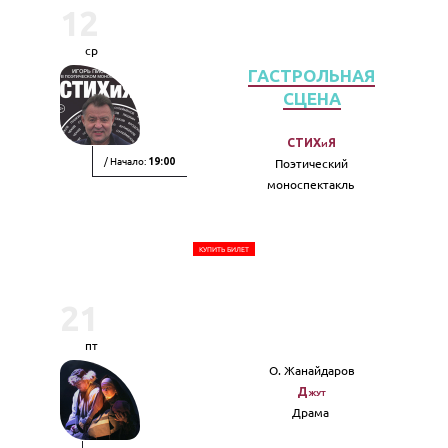
12
ср
ГАСТРОЛЬНАЯ
СЦЕНА
СТИХиЯ
/ Начало:
Поэтический
19:00
моноспектакль
КУПИТЬ БИЛЕТ
21
пт
О. Жанайдаров
Джут
Драма