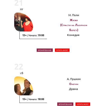
21
пт
М. Поли
Жижи
(Страсти на Лазурном
Берегу)
Комедия
/ Начало:
15+
19:00
БРОНИРОВАНИЕ
КУПИТЬ БИЛЕТ
22
сб
А. Пушкин
Онегин
Драма
/ Начало:
15+
18:00
БРОНИРОВАНИЕ
КУПИТЬ БИЛЕТ