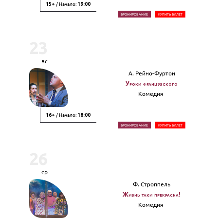
/ Начало:
15+
19:00
БРОНИРОВАНИЕ
КУПИТЬ БИЛЕТ
23
вс
А. Рейно-Фуртон
Уроки французского
Комедия
/ Начало:
16+
18:00
БРОНИРОВАНИЕ
КУПИТЬ БИЛЕТ
26
ср
Ф. Строппель
Жизнь таки прекрасна!
Комедия