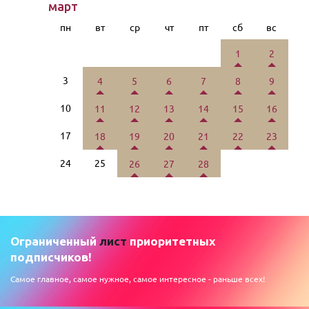
март
пн
вт
ср
чт
пт
сб
вс
1
2
3
4
5
6
7
8
9
10
11
12
13
14
15
16
17
18
19
20
21
22
23
24
25
26
27
28
Ограниченный
лист
приоритетных
подписчиков!
Самое главное, самое нужное, самое интересное - раньше всех!