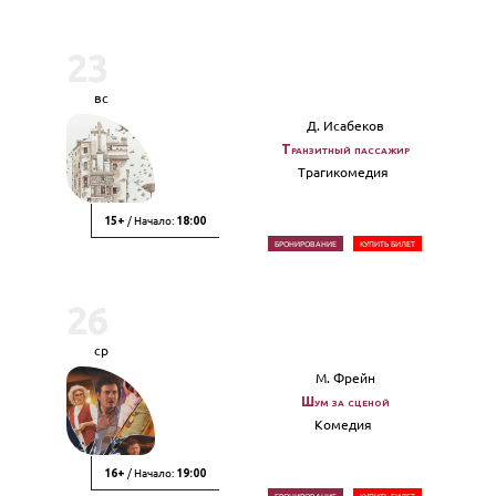
23
вс
Д. Исабеков
Транзитный пассажир
Трагикомедия
/ Начало:
15+
18:00
БРОНИРОВАНИЕ
КУПИТЬ БИЛЕТ
26
ср
М. Фрейн
Шум за сценой
Комедия
/ Начало:
16+
19:00
БРОНИРОВАНИЕ
КУПИТЬ БИЛЕТ