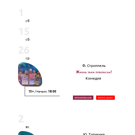
1
сб
15
сб
26
ср
Ф. Строппель
Жизнь таки прекрасна!
Комедия
/ Начало:
15+
18:00
БРОНИРОВАНИЕ
КУПИТЬ БИЛЕТ
2
вс
Ю. Тупикина