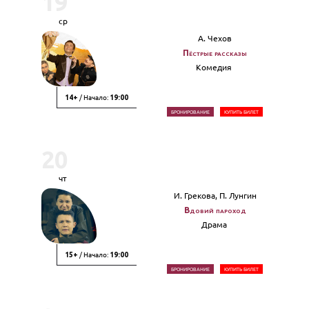
19
ср
А. Чехов
Пёстрые рассказы
Комедия
/ Начало:
14+
19:00
БРОНИРОВАНИЕ
КУПИТЬ БИЛЕТ
20
чт
И. Грекова, П. Лунгин
Вдовий пароход
Драма
/ Начало:
15+
19:00
БРОНИРОВАНИЕ
КУПИТЬ БИЛЕТ