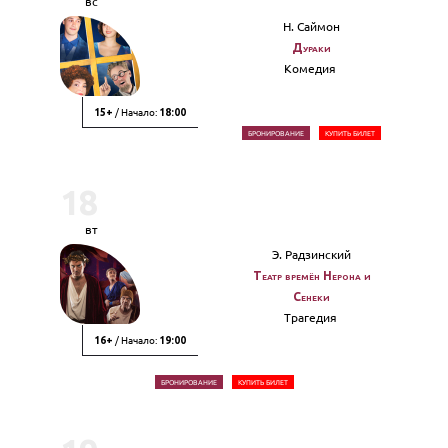
вс
Н. Саймон
Дураки
Комедия
/ Начало:
15+
18:00
БРОНИРОВАНИЕ
КУПИТЬ БИЛЕТ
18
вт
Э. Радзинский
Театр времён Нерона и
Сенеки
Трагедия
/ Начало:
16+
19:00
БРОНИРОВАНИЕ
КУПИТЬ БИЛЕТ