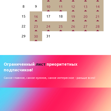
8
9
10
11
12
13
14
15
17
18
16
19
20
21
22
23
24
25
26
27
28
29
31
30
Ограниченный
лист
приоритетных
подписчиков!
Самое главное, самое нужное, самое интересное - раньше всех!