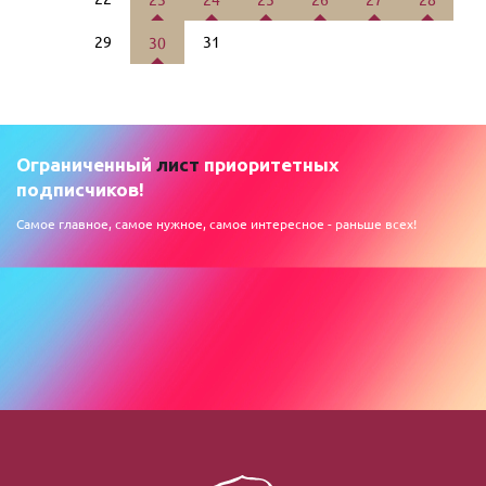
29
31
30
Ограниченный
лист
приоритетных
подписчиков!
Самое главное, самое нужное, самое интересное - раньше всех!