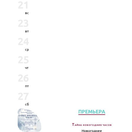
21
вс
23
вт
24
ср
25
чт
26
пт
27
сб
ПРЕМЬЕРА
Тайна новогодних часов
Новогоднее