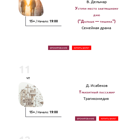
В. Дельмар
Уступи место завтрашнему
дню
/ Начало:
("Дальше — тишина")
15+
19:00
Семейная драма
БРОНИРОВАНИЕ
КУПИТЬ БИЛЕТ
11
чт
Д. Исабеков
Транзитный пассажир
Трагикомедия
/ Начало:
15+
19:00
БРОНИРОВАНИЕ
КУПИТЬ БИЛЕТ