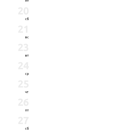
пт
20
сб
21
вс
23
вт
24
ср
25
чт
26
пт
27
сб