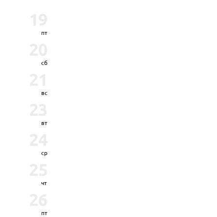
19
пт
20
сб
21
вс
23
вт
24
ср
25
чт
26
пт