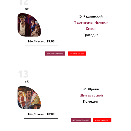
12
пт
Э. Радзинский
Театр времён Нерона и
Сенеки
Трагедия
/ Начало:
16+
19:00
БРОНИРОВАНИЕ
КУПИТЬ БИЛЕТ
13
сб
М. Фрейн
Шум за сценой
Комедия
/ Начало:
16+
18:00
БРОНИРОВАНИЕ
КУПИТЬ БИЛЕТ