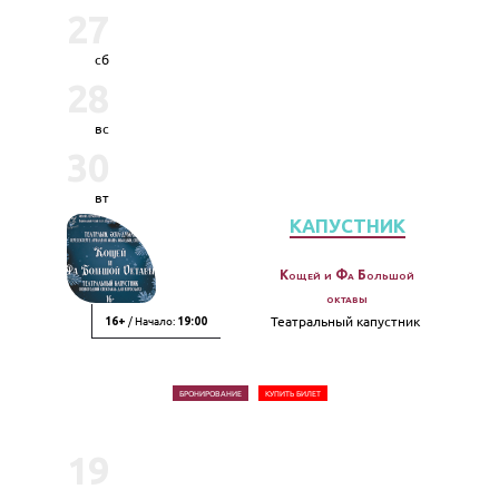
27
сб
28
вс
30
вт
КАПУСТНИК
Кощей и Фа Большой
октавы
/ Начало:
Театральный капустник
16+
19:00
БРОНИРОВАНИЕ
КУПИТЬ БИЛЕТ
19