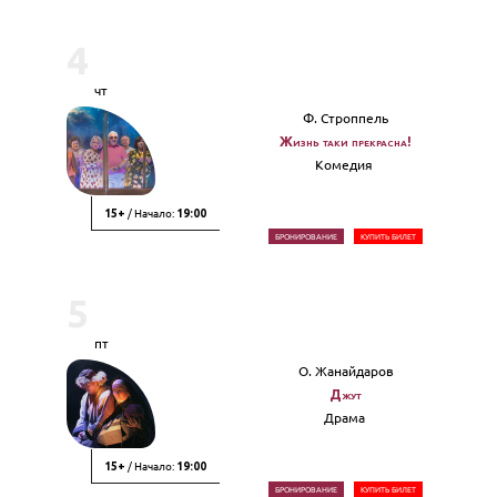
4
чт
Ф. Строппель
Жизнь таки прекрасна!
Комедия
/ Начало:
15+
19:00
БРОНИРОВАНИЕ
КУПИТЬ БИЛЕТ
5
пт
О. Жанайдаров
Джут
Драма
/ Начало:
15+
19:00
БРОНИРОВАНИЕ
КУПИТЬ БИЛЕТ