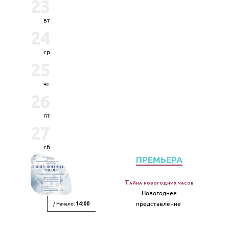
23
вт
24
ср
25
чт
26
пт
27
сб
ПРЕМЬЕРА
Тайна новогодних часов
Новогоднее
/ Начало:
представление
14:00