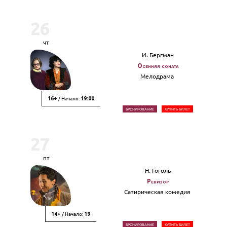
26
чт
И. Бергман
Осенняя соната
Мелодрама
/ Начало:
16+
19:00
БРОНИРОВАНИЕ
КУПИТЬ БИЛЕТ
27
пт
Н. Гоголь
Ревизор
Сатирическая комедия
/ Начало:
14+
19
БРОНИРОВАНИЕ
КУПИТЬ БИЛЕТ