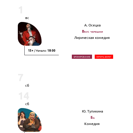
1
вс
А. Осецка
Вкус черешни
Лирическая комедия
/ Начало:
15+
18:00
БРОНИРОВАНИЕ
КУПИТЬ БИЛЕТ
7
сб
14
сб
Ю. Тупикина
Ба
Комедия