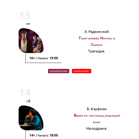
13
пт
Э. Радзинский
Театр времён Нерона и
Сенеки
Трагедия
/ Начало:
16+
19:00
БРОНИРОВАНИЕ
КУПИТЬ БИЛЕТ
14
сб
Б. Кауфман
Вверх по лестнице, ведущей
вниз
Мелодрама
/ Начало:
14+
18:00