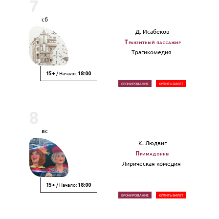
7
сб
Д. Исабеков
Транзитный пассажир
Трагикомедия
/ Начало:
15+
18:00
БРОНИРОВАНИЕ
КУПИТЬ БИЛЕТ
8
вс
К. Людвиг
Примадонны
Лирическая комедия
/ Начало:
15+
18:00
БРОНИРОВАНИЕ
КУПИТЬ БИЛЕТ