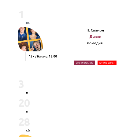
1
вс
Н. Саймон
Дураки
Комедия
/ Начало:
15+
18:00
БРОНИРОВАНИЕ
КУПИТЬ БИЛЕТ
3
вт
20
пт
28
сб