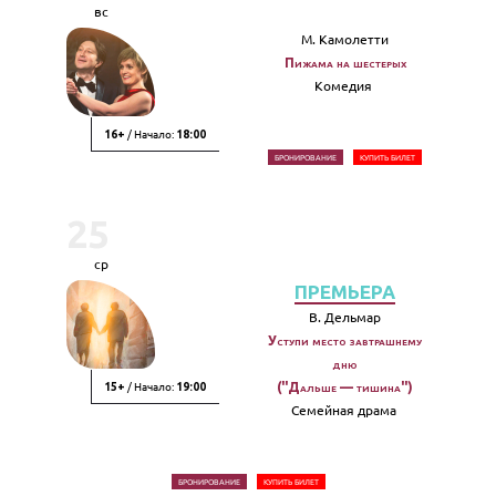
вс
М. Камолетти
Пижама на шестерых
Комедия
/ Начало:
16+
18:00
БРОНИРОВАНИЕ
КУПИТЬ БИЛЕТ
25
ср
ПРЕМЬЕРА
В. Дельмар
Уступи место завтрашнему
дню
/ Начало:
("Дальше — тишина")
15+
19:00
Семейная драма
БРОНИРОВАНИЕ
КУПИТЬ БИЛЕТ