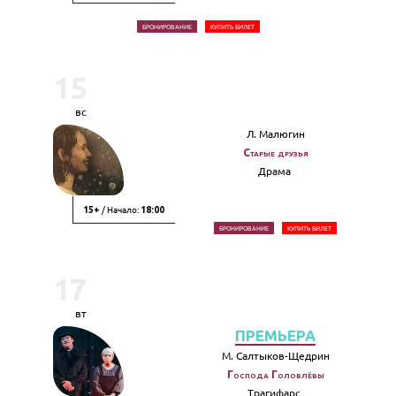
БРОНИРОВАНИЕ
КУПИТЬ БИЛЕТ
15
вс
Л. Малюгин
Старые друзья
Драма
/ Начало:
15+
18:00
БРОНИРОВАНИЕ
КУПИТЬ БИЛЕТ
17
вт
ПРЕМЬЕРА
М. Салтыков-Щедрин
Господа Головлёвы
Трагифарс