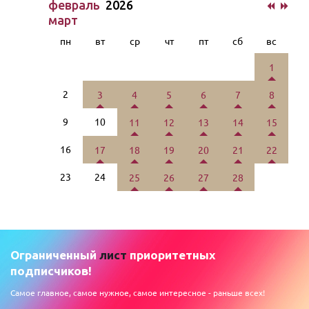
февраль
2026
март
пн
вт
ср
чт
пт
сб
вс
1
2
3
4
5
6
7
8
9
10
11
12
13
14
15
16
17
18
19
20
21
22
23
24
25
26
27
28
Ограниченный
лист
приоритетных
подписчиков!
Самое главное, самое нужное, самое интересное - раньше всех!