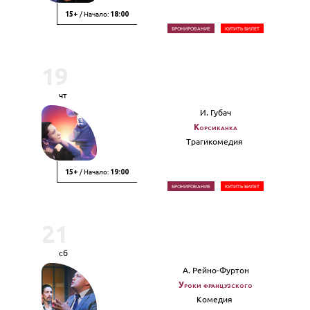
/ Начало:
15+
18:00
БРОНИРОВАНИЕ
КУПИТЬ БИЛЕТ
19
чт
И. Губач
Корсиканка
Трагикомедия
/ Начало:
15+
19:00
БРОНИРОВАНИЕ
КУПИТЬ БИЛЕТ
21
сб
А. Рейно-Фуртон
Уроки французского
Комедия