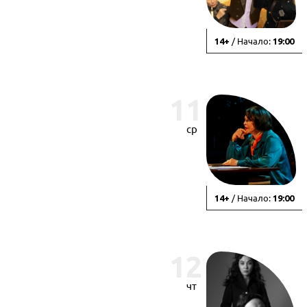
/ Начало:
14+
19:00
11
ср
/ Начало:
14+
19:00
12
чт