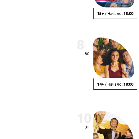
/ Начало:
15+
18:00
8
вс
/ Начало:
14+
18:00
10
вт