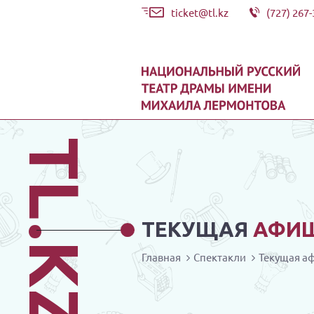
ticket@tl.kz
(727) 267-
TL.KZ
ТЕКУЩАЯ
АФИ
Главная
Спектакли
Текущая а