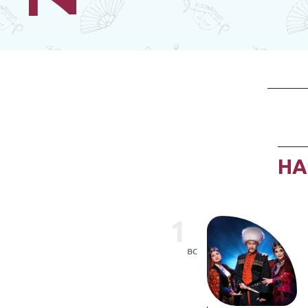
Н
1
вс