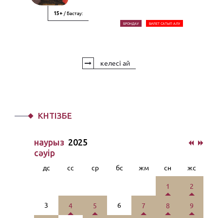
/ Бастау:
15+
БРОНДАУ
БИЛЕТ САТЫП АЛУ
келесі ай
КҮНТІЗБЕ
наурыз
2025
сәуiр
дс
сс
ср
бс
жм
сн
жс
1
2
3
6
4
5
7
8
9