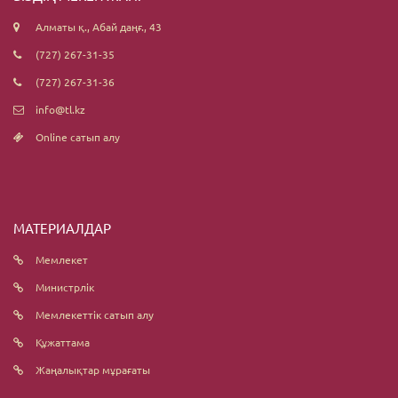
Алматы қ., Абай даңғ., 43
(727) 267-31-35
(727) 267-31-36
info@tl.kz
Online сатып алу
МАТЕРИАЛДАР
Мемлекет
Министрлік
Мемлекеттік сатып алу
Құжаттама
Жаңалықтар мұрағаты