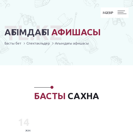
MӘЗІР
МӘЗІР
TL.KZ
АҒЫМДАҒЫ
АФИШАСЫ
Басты бет
Спектакльдер
Ағымдағы афишасы
БАСТЫ
САХНА
14
жм