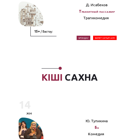
Д. Исабеков
Транзитный пассажир
Трагикомедия
/ Бастау:
15+
БРОНДАУ
БИЛЕТ САТЫП АЛУ
КІШІ
САХНА
14
жм
Ю. Тупикина
Ба
Комедия