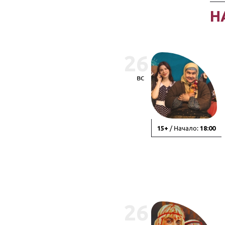
Н
26
вс
/ Начало:
15+
18:00
26