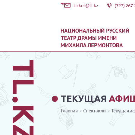
ticket@tl.kz
(727) 267-
TL.KZ
ТЕКУЩАЯ
АФИ
Главная
Спектакли
Текущая а