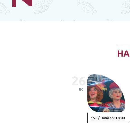
Н
26
вс
/ Начало:
15+
18:00