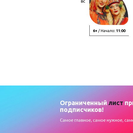
вс
/ Начало:
6+
11:00
Ограниченный
лист
пр
подписчиков!
Самое главное, самое нужное, сам