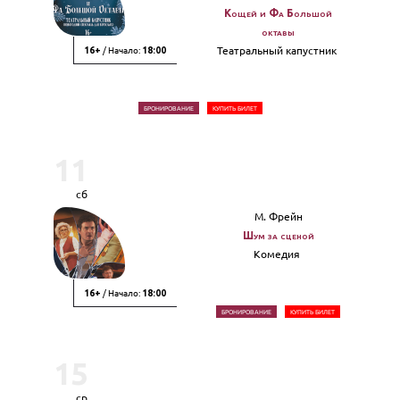
Кощей и Фа Большой
октавы
/ Начало:
Театральный капустник
16+
18:00
БРОНИРОВАНИЕ
КУПИТЬ БИЛЕТ
11
сб
М. Фрейн
Шум за сценой
Комедия
/ Начало:
16+
18:00
БРОНИРОВАНИЕ
КУПИТЬ БИЛЕТ
15
ср