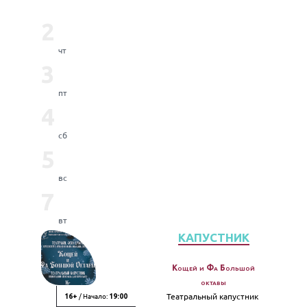
2
чт
3
пт
4
сб
5
вс
7
вт
КАПУСТНИК
Кощей и Фа Большой
октавы
/ Начало:
Театральный капустник
16+
19:00