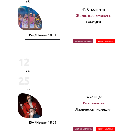
сб
Ф. Строппель
Жизнь таки прекрасна!
Комедия
/ Начало:
15+
18:00
БРОНИРОВАНИЕ
КУПИТЬ БИЛЕТ
12
вс
25
сб
А. Осецка
Вкус черешни
Лирическая комедия
/ Начало:
15+
18:00
БРОНИРОВАНИЕ
КУПИТЬ БИЛЕТ