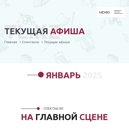
МЕНЮ
МЕНЮ
TL.KZ
ТЕКУЩАЯ
АФИША
Главная
Спектакли
Текущая афиша
ЯНВАРЬ
2025
СПЕКТАКЛИ
НА
ГЛАВНОЙ
СЦЕНЕ