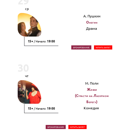
29
ср
А. Пушкин
Онегин
Драма
/ Начало:
15+
19:00
БРОНИРОВАНИЕ
КУПИТЬ БИЛЕТ
30
чт
М. Поли
Жижи
(Страсти на Лазурном
Берегу)
Комедия
/ Начало:
15+
19:00
БРОНИРОВАНИЕ
КУПИТЬ БИЛЕТ