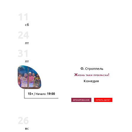
11
сб
24
пт
31
пт
Ф. Строппель
Жизнь таки прекрасна!
Комедия
/ Начало:
15+
19:00
БРОНИРОВАНИЕ
КУПИТЬ БИЛЕТ
26
вс