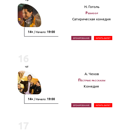
Н. Гоголь
Ревизор
Сатирическая комедия
/ Начало:
14+
19:00
БРОНИРОВАНИЕ
КУПИТЬ БИЛЕТ
16
чт
А. Чехов
Пёстрые рассказы
Комедия
/ Начало:
14+
19:00
БРОНИРОВАНИЕ
КУПИТЬ БИЛЕТ
17