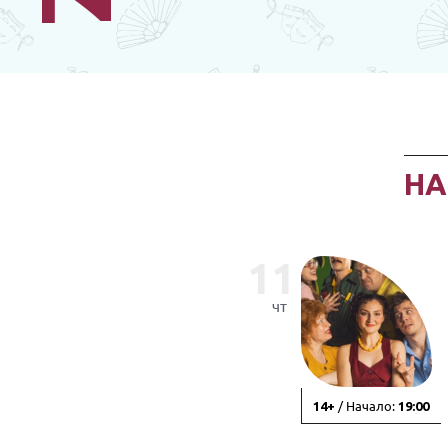
Н
11
чт
/ Начало:
14+
19:00