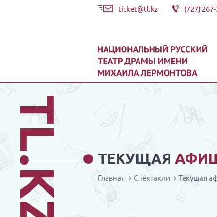
ticket@tl.kz
(727) 267-
TL.KZ
ТЕКУЩАЯ
АФИ
Главная
Спектакли
Текущая а