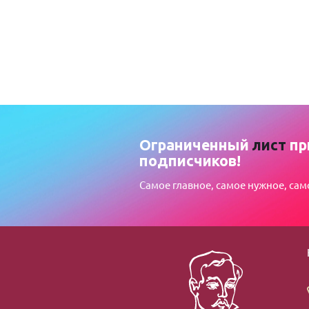
Ограниченный
лист
пр
подписчиков!
Самое главное, самое нужное, сам