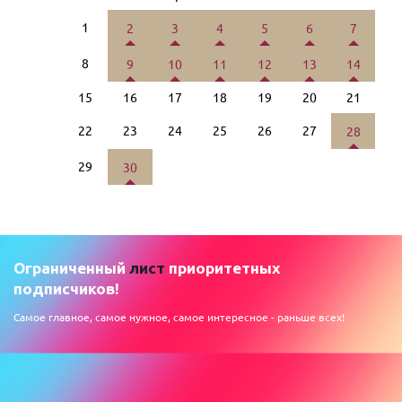
1
2
3
4
5
6
7
8
9
10
11
12
13
14
15
16
17
18
19
20
21
22
23
24
25
26
27
28
29
30
Ограниченный
лист
приоритетных
подписчиков!
Самое главное, самое нужное, самое интересное - раньше всех!