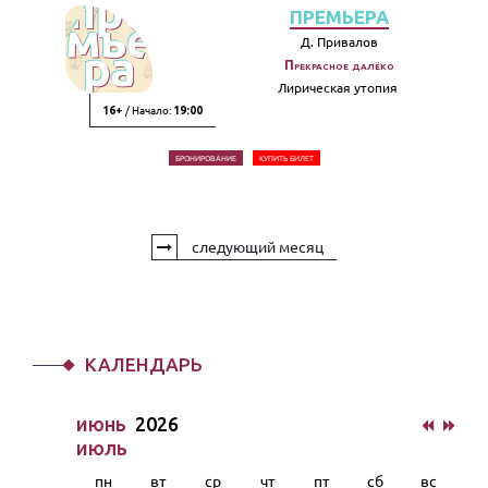
ПРЕМЬЕРА
Д. Привалов
Прекрасное далёко
Лирическая утопия
/ Начало:
16+
19:00
БРОНИРОВАНИЕ
КУПИТЬ БИЛЕТ
следующий месяц
КАЛЕНДАРЬ
июнь
2026
июль
пн
вт
ср
чт
пт
сб
вс