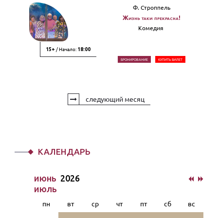
Ф. Строппель
Жизнь таки прекрасна!
Комедия
/ Начало:
15+
18:00
БРОНИРОВАНИЕ
КУПИТЬ БИЛЕТ
следующий месяц
КАЛЕНДАРЬ
июнь
2026
июль
пн
вт
ср
чт
пт
сб
вс