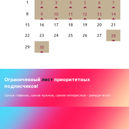
1
2
3
4
5
6
7
8
9
10
11
12
13
14
15
16
17
18
19
20
21
22
23
24
25
26
27
28
29
30
Ограниченный
лист
приоритетных
подписчиков!
Самое главное, самое нужное, самое интересное - раньше всех!