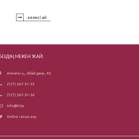
келесі ай
БІЗДІҢ МЕКЕН ЖАЙ:
Алматы қ., Абай даңғ., 43
(727) 267-31-35
(727) 267-31-36
info@tl.kz
Online сатып алу