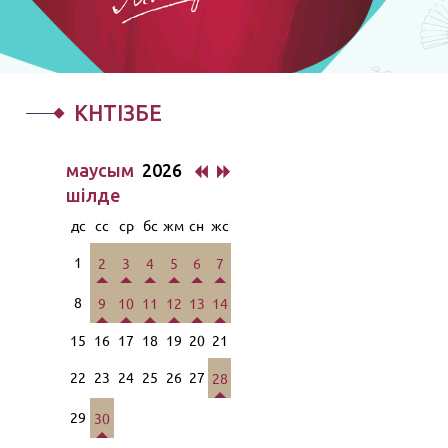
КҮНТІЗБЕ
маусым
2026
шiлде
дс
сс
ср
бс
жм
сн
жс
1
2
3
4
5
6
7
8
9
10
11
12
13
14
15
16
17
18
19
20
21
22
23
24
25
26
27
28
29
30