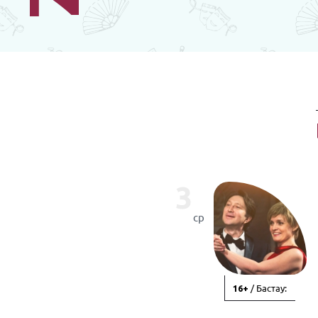
3
ср
/ Бастау:
16+