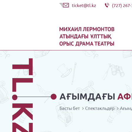
ticket@tl.kz
(727) 267-
TL.KZ
АҒЫМДАҒЫ
АФ
Басты бет
Спектакльдер
Ағым