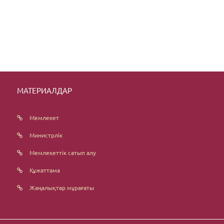
МАТЕРИАЛДАР
Мемлекет
Министрлік
Мемлекеттік сатып алу
Құжаттама
Жаңалықтар мұрағаты