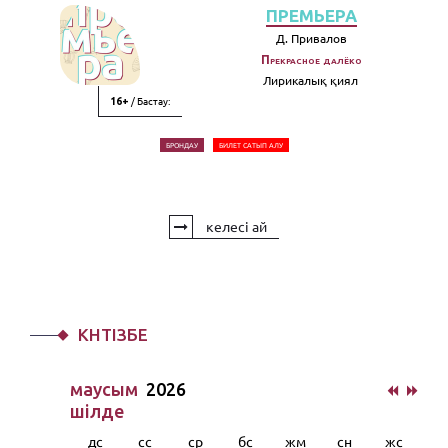
ПРЕМЬЕРА
Д. Привалов
Прекрасное далёко
Лирикалық қиял
/ Бастау:
16+
БРОНДАУ
БИЛЕТ САТЫП АЛУ
келесі ай
КҮНТІЗБЕ
маусым
2026
шiлде
дс
сс
ср
бс
жм
сн
жс