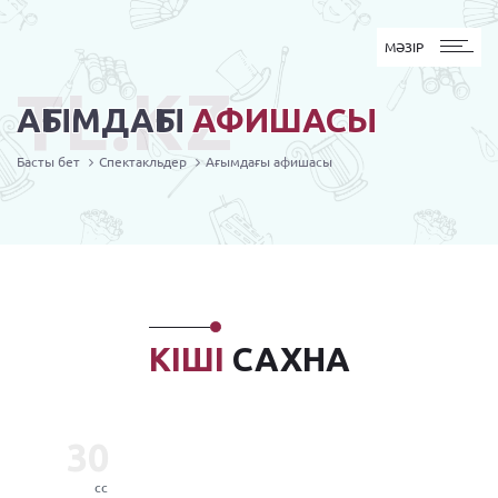
MӘЗІР
МӘЗІР
TL.KZ
АҒЫМДАҒЫ
АФИШАСЫ
Басты бет
Спектакльдер
Ағымдағы афишасы
КІШІ
САХНА
30
сс