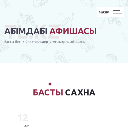
MӘЗІР
МӘЗІР
TL.KZ
АҒЫМДАҒЫ
АФИШАСЫ
Басты бет
Спектакльдер
Ағымдағы афишасы
БАСТЫ
САХНА
12
жм