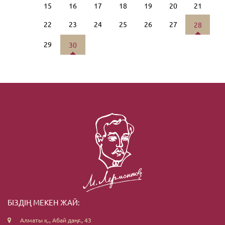
15
16
17
18
19
20
21
22
23
24
25
26
27
28
29
30
БІЗДІҢ МЕКЕН ЖАЙ:
Алматы қ., Абай даңғ., 43