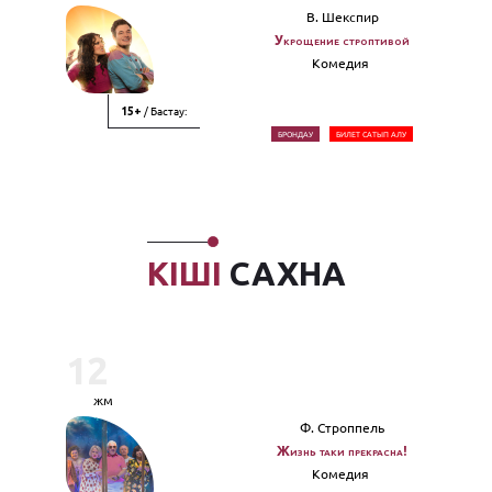
В. Шекспир
Укрощение строптивой
Комедия
/ Бастау:
15+
БРОНДАУ
БИЛЕТ САТЫП АЛУ
КІШІ
САХНА
12
жм
Ф. Строппель
Жизнь таки прекрасна!
Комедия