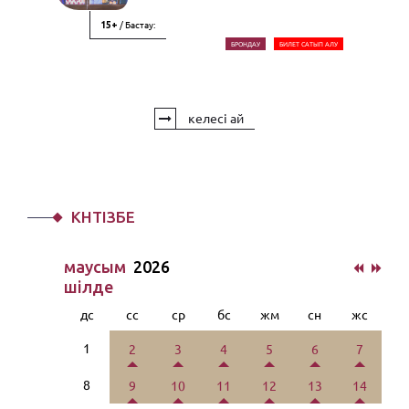
/ Бастау:
15+
БРОНДАУ
БИЛЕТ САТЫП АЛУ
келесі ай
КҮНТІЗБЕ
маусым
2026
шiлде
дс
сс
ср
бс
жм
сн
жс
1
2
3
4
5
6
7
8
9
10
11
12
13
14