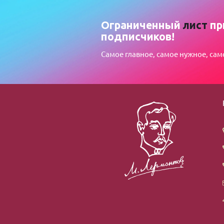
Ограниченный
лист
пр
подписчиков!
Самое главное, самое нужное, сам