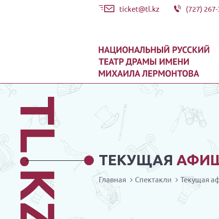
ticket@tl.kz
(727) 267-
TL.KZ
ТЕКУЩАЯ
АФИ
Главная
Спектакли
Текущая а