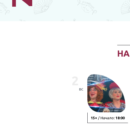
Н
2
вс
/ Начало:
15+
18:00