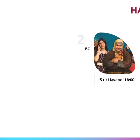
Н
2
вс
/ Начало:
15+
18:00