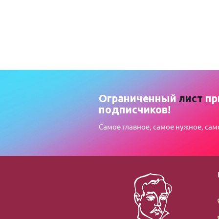
Ограниченный
лист
пр
подписчиков!
Самое главное, самое нужное, сам