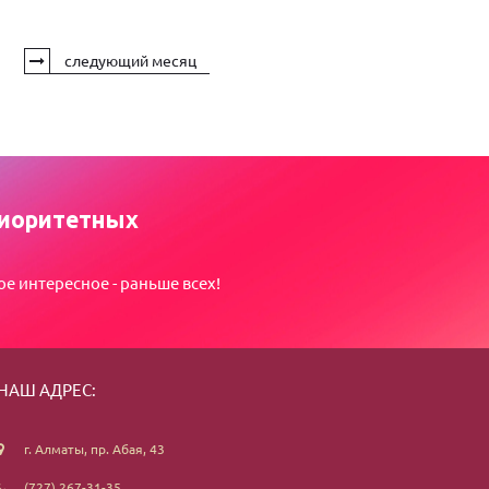
следующий месяц
иоритетных
ое интересное - раньше всех!
НАШ АДРЕС:
г. Алматы, пр. Абая, 43
(727) 267-31-35