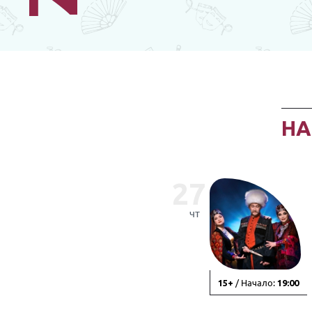
Н
27
чт
/ Начало:
15+
19:00