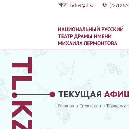
ticket@tl.kz
(727) 267-
TL.KZ
ТЕКУЩАЯ
АФИ
Главная
Спектакли
Текущая а