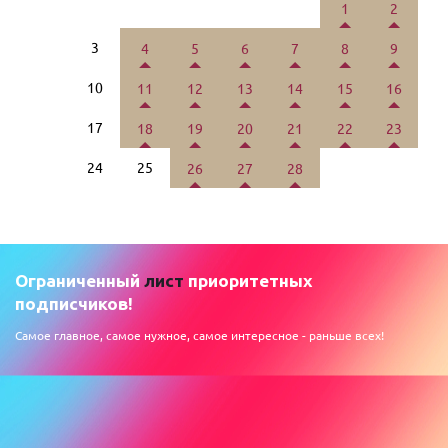
1
2
3
4
5
6
7
8
9
10
11
12
13
14
15
16
17
18
19
20
21
22
23
24
25
26
27
28
Ограниченный
лист
приоритетных
подписчиков!
Самое главное, самое нужное, самое интересное - раньше всех!