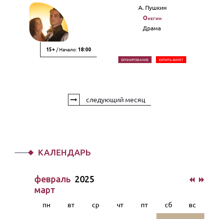
А. Пушкин
Онегин
Драма
/ Начало:
15+
18:00
БРОНИРОВАНИЕ
КУПИТЬ БИЛЕТ
следующий месяц
КАЛЕНДАРЬ
февраль
2025
март
пн
вт
ср
чт
пт
сб
вс