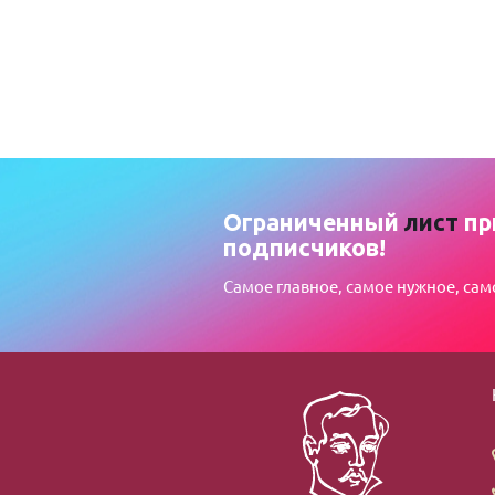
Ограниченный
лист
пр
подписчиков!
Самое главное, самое нужное, сам