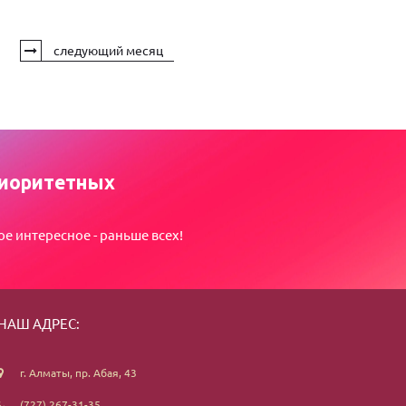
следующий месяц
иоритетных
ое интересное - раньше всех!
НАШ АДРЕС:
г. Алматы, пр. Абая, 43
(727) 267-31-35