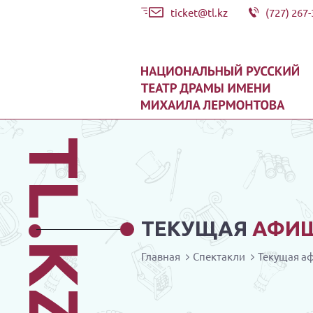
ticket@tl.kz
(727) 267-
TL.KZ
ТЕКУЩАЯ
АФИ
Главная
Спектакли
Текущая а