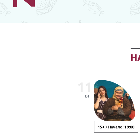
Н
11
вт
/ Начало:
15+
19:00