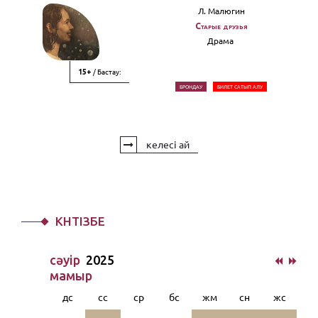
Л. Малюгин
Старые друзья
Драма
/ Бастау:
15+
БРОНДАУ
БИЛЕТ САТЫП АЛУ
келесі ай
КҮНТІЗБЕ
сәуiр
2025
мамыр
дс
сс
ср
бс
жм
сн
жс