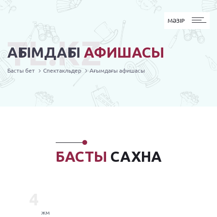
MӘЗІР
МӘЗІР
TL.KZ
АҒЫМДАҒЫ
АФИШАСЫ
Басты бет
Спектакльдер
Ағымдағы афишасы
БАСТЫ
САХНА
4
жм