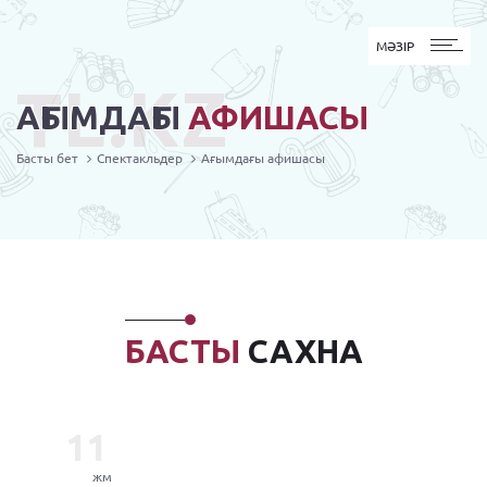
MӘЗІР
МӘЗІР
TL.KZ
АҒЫМДАҒЫ
АФИШАСЫ
Басты бет
Спектакльдер
Ағымдағы афишасы
БАСТЫ
САХНА
11
жм