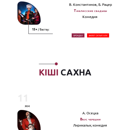
В. Константинов, Б. Рацер
Тифлисские свадьбы
Комедия
/ Бастау:
15+
БРОНДАУ
БИЛЕТ САТЫП АЛУ
КІШІ
САХНА
11
жм
А. Осецка
Вкус черешни
Лирикалық комедия