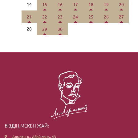
14
15
16
17
18
19
20
21
22
23
24
25
26
27
28
29
30
БІЗДІҢ МЕКЕН ЖАЙ:
Алматы қ., Абай даңғ., 43