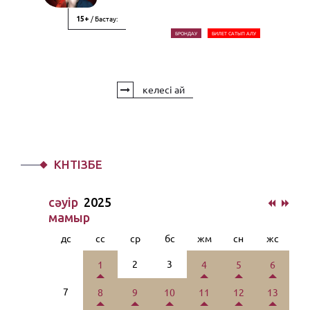
/ Бастау:
15+
БРОНДАУ
БИЛЕТ САТЫП АЛУ
келесі ай
КҮНТІЗБЕ
сәуiр
2025
мамыр
дс
сс
ср
бс
жм
сн
жс
2
3
1
4
5
6
7
8
9
10
11
12
13