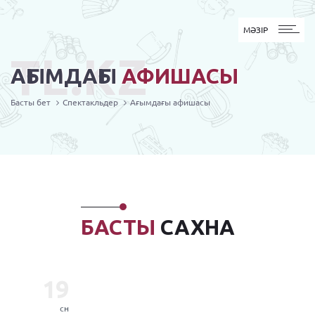
MӘЗІР
МӘЗІР
TL.KZ
АҒЫМДАҒЫ
АФИШАСЫ
Басты бет
Спектакльдер
Ағымдағы афишасы
БАСТЫ
САХНА
19
сн