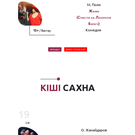
М. Поли
Жижи
(Страсти на Лазурном
Берегу)
Комедия
/ Бастау:
15+
БРОНДАУ
БИЛЕТ САТЫП АЛУ
КІШІ
САХНА
19
сн
О. Жанайдаров