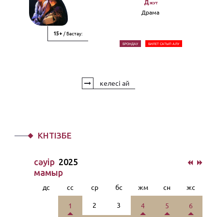
Джут
Драма
/ Бастау:
15+
БРОНДАУ
БИЛЕТ САТЫП АЛУ
келесі ай
КҮНТІЗБЕ
сәуiр
2025
мамыр
дс
сс
ср
бс
жм
сн
жс
2
3
1
4
5
6