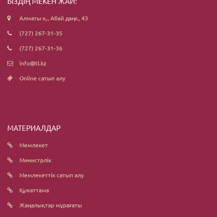
БІЗДІҢ МЕКЕН ЖАЙ:
Алматы қ., Абай даңғ., 43
(727) 267-31-35
(727) 267-31-36
info@tl.kz
Online сатып алу
МАТЕРИАЛДАР
Мемлекет
Министрлік
Мемлекеттік сатып алу
Құжаттама
Жаңалықтар мұрағаты