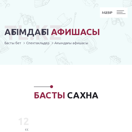
MӘЗІР
МӘЗІР
TL.KZ
АҒЫМДАҒЫ
АФИШАСЫ
Басты бет
Спектакльдер
Ағымдағы афишасы
БАСТЫ
САХНА
12
сс