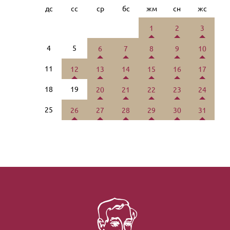
дс
сс
ср
бс
жм
сн
жс
1
2
3
4
5
6
7
8
9
10
11
12
13
14
15
16
17
18
19
20
21
22
23
24
25
26
27
28
29
30
31