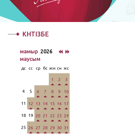
КҮНТІЗБЕ
мамыр
2026
маусым
дс
сс
ср
бс
жм
сн
жс
1
2
3
4
5
6
7
8
9
10
11
12
13
14
15
16
17
18
19
20
21
22
23
24
25
26
27
28
29
30
31