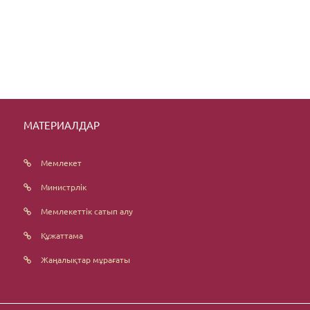
МАТЕРИАЛДАР
Мемлекет
Министрлік
Мемлекеттік сатып алу
Құжаттама
Жаңалықтар мұрағаты