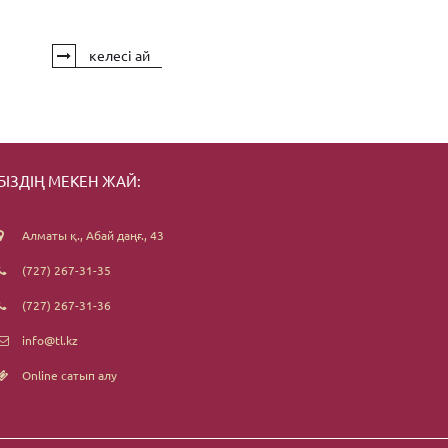
келесі ай
БІЗДІҢ МЕКЕН ЖАЙ:
Алматы қ., Абай даңғ., 43
(727) 267-31-35
(727) 267-31-36
info@tl.kz
Online сатып алу