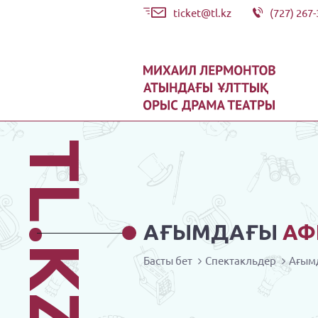
ticket@tl.kz
(727) 267-
TL.KZ
АҒЫМДАҒЫ
АФ
Басты бет
Спектакльдер
Ағым