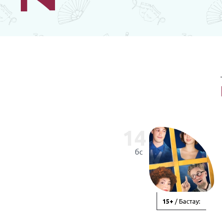
14
бс
/ Бастау:
15+