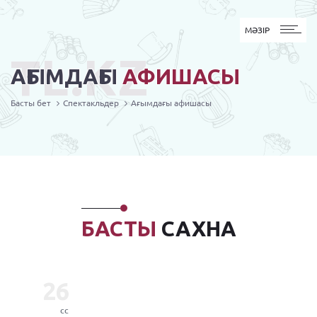
MӘЗІР
МӘЗІР
TL.KZ
АҒЫМДАҒЫ
АФИШАСЫ
Басты бет
Спектакльдер
Ағымдағы афишасы
БАСТЫ
САХНА
26
сс