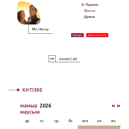
А. Пушкин
Онегин
Драма
/ Бастау:
15+
БРОНДАУ
БИЛЕТ САТЫП АЛУ
келесі ай
КҮНТІЗБЕ
мамыр
2026
маусым
дс
сс
ср
бс
жм
сн
жс