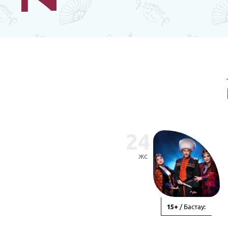
24
жс
/ Бастау:
15+