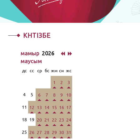
КҮНТІЗБЕ
мамыр
2026
маусым
дс
сс
ср
бс
жм
сн
жс
1
2
3
4
5
6
7
8
9
10
11
12
13
14
15
16
17
18
19
20
21
22
23
24
25
26
27
28
29
30
31