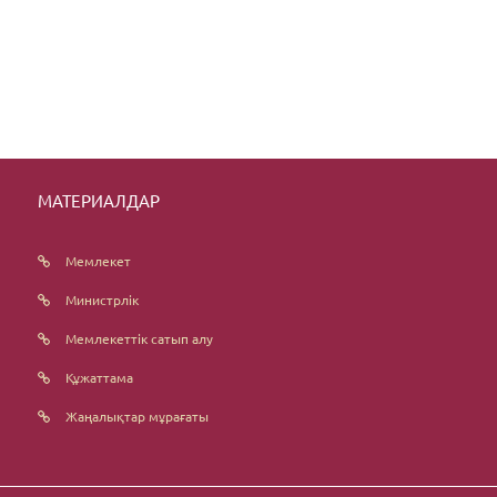
МАТЕРИАЛДАР
Мемлекет
Министрлік
Мемлекеттік сатып алу
Құжаттама
Жаңалықтар мұрағаты