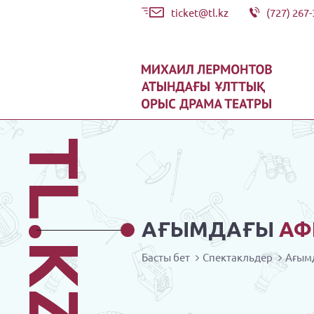
ticket@tl.kz
(727) 267-
TL.KZ
АҒЫМДАҒЫ
АФ
Басты бет
Спектакльдер
Ағым