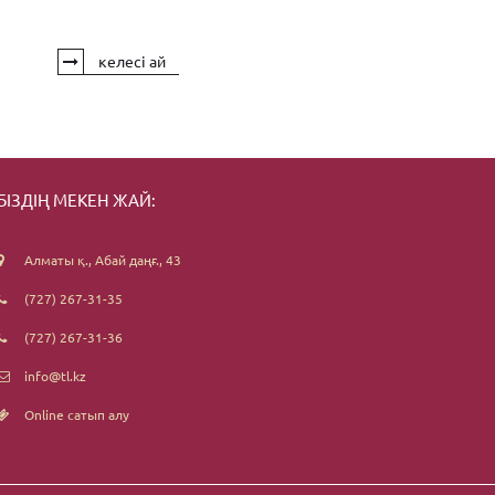
келесі ай
БІЗДІҢ МЕКЕН ЖАЙ:
Алматы қ., Абай даңғ., 43
(727) 267-31-35
(727) 267-31-36
info@tl.kz
Online сатып алу