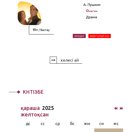
А. Пушкин
Онегин
Драма
/ Бастау:
15+
БРОНДАУ
БИЛЕТ САТЫП АЛУ
келесі ай
КҮНТІЗБЕ
қараша
2025
желтоқсан
дс
сс
ср
бс
жм
сн
жс