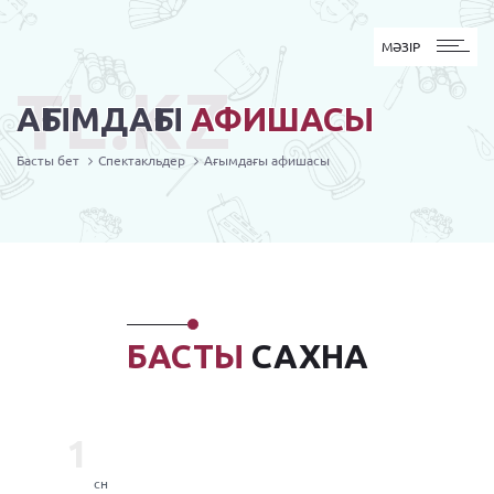
MӘЗІР
МӘЗІР
TL.KZ
АҒЫМДАҒЫ
АФИШАСЫ
Басты бет
Спектакльдер
Ағымдағы афишасы
БАСТЫ
САХНА
1
сн