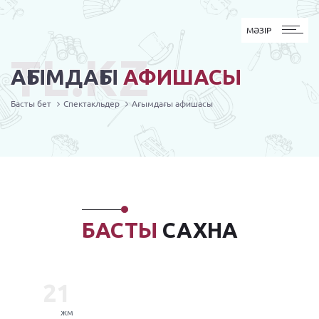
MӘЗІР
МӘЗІР
TL.KZ
АҒЫМДАҒЫ
АФИШАСЫ
Басты бет
Спектакльдер
Ағымдағы афишасы
БАСТЫ
САХНА
21
жм