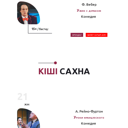
Ф. Вебер
Ужин с дураком
Комедия
/ Бастау:
15+
БРОНДАУ
БИЛЕТ САТЫП АЛУ
КІШІ
САХНА
21
жм
А. Рейно-Фуртон
Уроки французского
Комедия