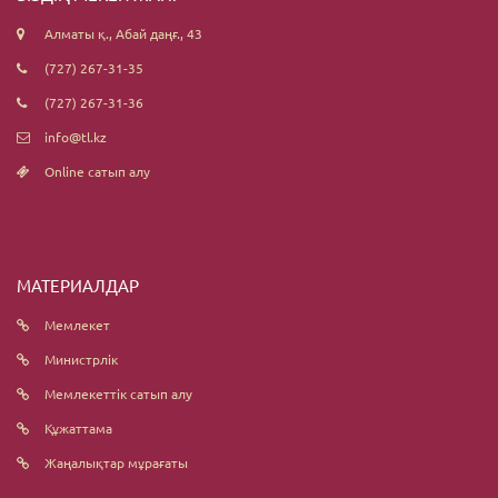
Алматы қ., Абай даңғ., 43
(727) 267-31-35
(727) 267-31-36
info@tl.kz
Online сатып алу
МАТЕРИАЛДАР
Мемлекет
Министрлік
Мемлекеттік сатып алу
Құжаттама
Жаңалықтар мұрағаты