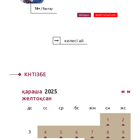
/ Бастау:
16+
БРОНДАУ
БИЛЕТ САТЫП АЛУ
келесі ай
КҮНТІЗБЕ
қараша
2025
желтоқсан
дс
сс
ср
бс
жм
сн
жс
1
2
3
4
5
6
7
8
9