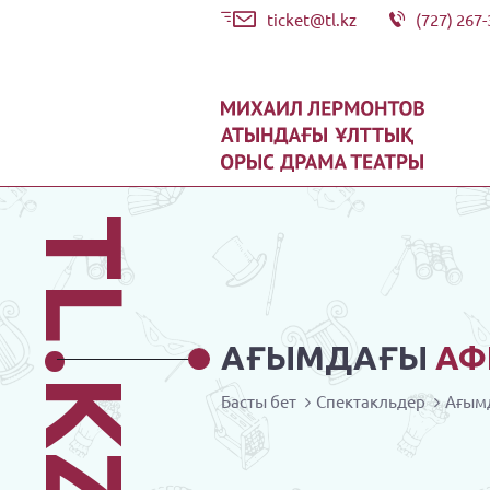
ticket@tl.kz
(727) 267-
TL.KZ
АҒЫМДАҒЫ
АФ
Басты бет
Спектакльдер
Ағым