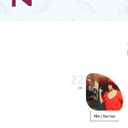
22
сн
/ Бастау:
15+