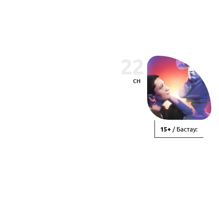
22
сн
/ Бастау:
15+