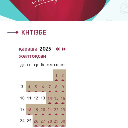
КҮНТІЗБЕ
қараша
2025
желтоқсан
дс
сс
ср
бс
жм
сн
жс
1
2
3
4
5
6
7
8
9
10
11
12
13
14
15
16
17
18
19
20
21
22
23
24
25
26
27
28
29
30