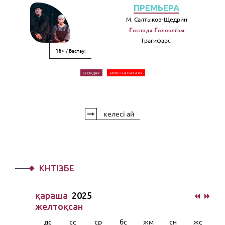
ПРЕМЬЕРА
М. Салтыков-Щедрин
Господа Головлёвы
Трагифарс
/ Бастау:
16+
БРОНДАУ
БИЛЕТ САТЫП АЛУ
келесі ай
КҮНТІЗБЕ
қараша
2025
желтоқсан
дс
сс
ср
бс
жм
сн
жс