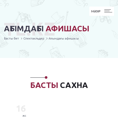
MӘЗІР
МӘЗІР
TL.KZ
АҒЫМДАҒЫ
АФИШАСЫ
Басты бет
Спектакльдер
Ағымдағы афишасы
БАСТЫ
САХНА
16
жс